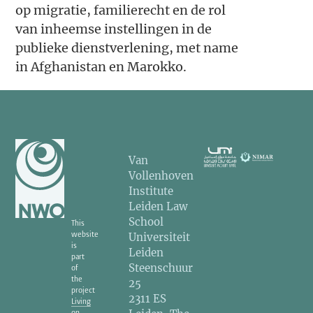
op migratie, familierecht en de rol
van inheemse instellingen in de
publieke dienstverlening, met name
in Afghanistan en Marokko.
Van
Vollenhoven
Institute
Leiden Law
School
This
website
Universiteit
is
Leiden
part
Steenschuur
of
the
25
project
2311 ES
Living
on