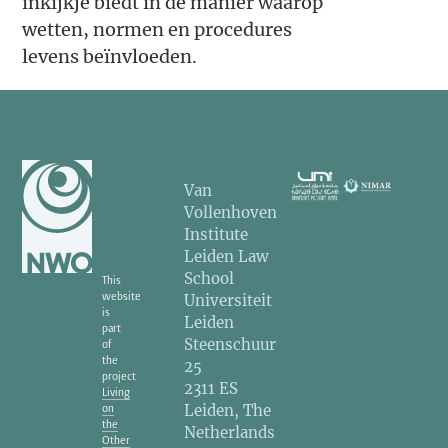
inkijkje biedt in de manier waarop
wetten, normen en procedures
levens beïnvloeden.
Van
Vollenhoven
Institute
Leiden Law
School
This
website
Universiteit
is
Leiden
part
Steenschuur
of
the
25
project
2311 ES
Living
Leiden, The
on
the
Netherlands
Other